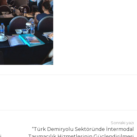
Sonraki yazı
“Türk Demiryolu Sektöründe İntermodal
i
Taşımacılık Hizmetlerinin Güçlendirilmesi