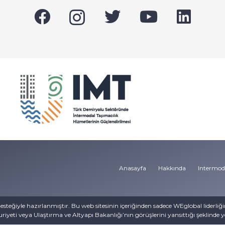
Anasayfa
Hakkında
Intermoda
esteğiyle hazırlanmıştır. Bu web sitesinin içeriğinden sadece WEglobal liderliğ
iyeti veya Ulaştırma ve Altyapı Bakanlığı’nın görüşlerini yansıttığı şeklind