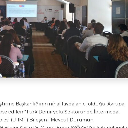
liştirme Başkanlığının nihai faydalanıcı olduğu, Avrupa
nanse edilen “Türk Demiryolu Sektöründe İntermodal
rojesi (U-IMT) Bileşen 1 Mevcut Durumun
e Başkanı Sayın Dr. Yunus Emre AYÖZEN’in katılımlarıyla