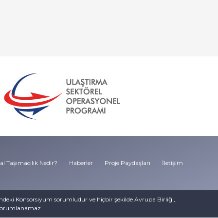
l Taşımacılık Nedir?
Haberler
Proje Paydaşları
İletişim
indeki Konsorsiyum sorumludur ve hiçbir şekilde Avrupa Birliği,
e yorumlanamaz.