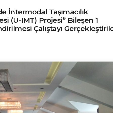
e İntermodal Taşımacılık
si (U-IMT) Projesi” Bileşen 1
ilmesi Çalıştayı Gerçekleştirild