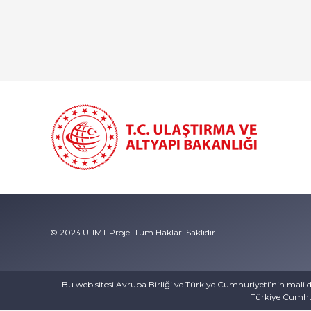
© 2023 U-IMT Proje. Tüm Hakları Saklıdır.
Bu web sitesi Avrupa Birliği ve Türkiye Cumhuriyeti’nin mali d
Türkiye Cumhur