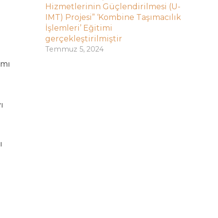
Hizmetlerinin Güçlendirilmesi (U-
IMT) Projesi” ‘Kombine Taşımacılık
İşlemleri’ Eğitimi
gerçekleştirilmiştir
Temmuz 5, 2024
amı
ı
ı