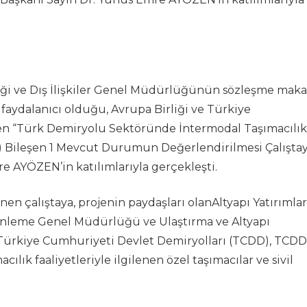
rliği ve Dış İlişkiler Genel Müdürlüğünün sözleşme mak
 faydalanıcı olduğu, Avrupa Birliği ve Türkiye
len “Türk Demiryolu Sektöründe İntermodal Taşımacılık
T) Bileşen 1 Mevcut Durumun Değerlendirilmesi Çalıştay
re AYÖZEN’in katılımlarıyla gerçekleşti.
 çalıştaya, projenin paydaşları olanAltyapı Yatırımlar
nleme Genel Müdürlüğü ve Ulaştırma ve Altyapı
ıra Türkiye Cumhuriyeti Devlet Demiryolları (TCDD), TCDD
ılık faaliyetleriyle ilgilenen özel taşımacılar ve sivil