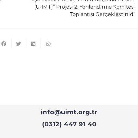
(U-IMT)” Projesi 2. Yönlendirme Komitesi
Toplantısı Gerçekleştirildi
İletişim
Demiryolu Sektöründe İntermodal Taşımacılık Hizmetler
hallesi Turgut Özal Bulvarı, 1902. Sk. No
info@uimt.org.tr
(0312) 447 91 40