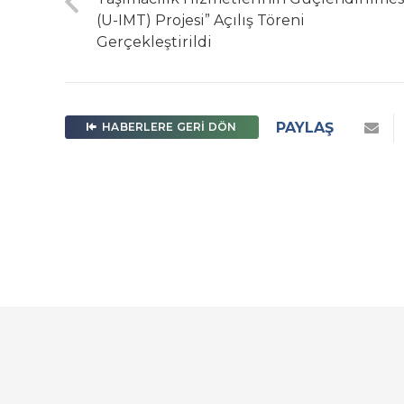
(U-IMT) Projesi” Açılış Töreni
Gerçekleştirildi
PAYLAŞ
HABERLERE GERI DÖN
U-IMT Proje – Türk 
Ahlatlıbel, Ahlatlıbel Ma