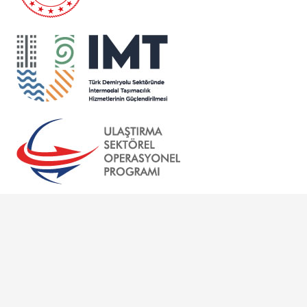
© 2023 U-IMT Proje. Tüm Hakları Saklıdır.
Anasayfa
Hakkında