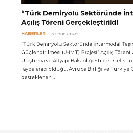
“Türk Demiryolu Sektöründe İnte
Açılış Töreni Gerçekleştirildi
HABERLER
3 sene önce
“Türk Demiryolu Sektöründe İntermodal Taşım
Güçlendirilmesi (U-IMT) Projesi” Açılış Töreni G
Ulaştırma ve Altyapı Bakanlığı Strateji Gelişti
faydalanıcı olduğu, Avrupa Birliği ve Türkiye
desteklenen…
U-IMT Proje – Türk 