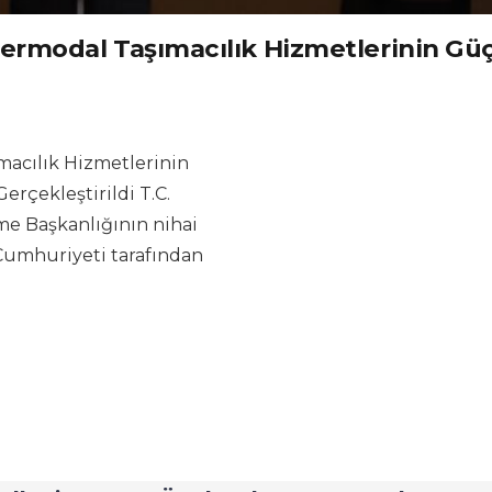
rmodal Taşımacılık Hizmetlerinin Güçl
acılık Hizmetlerinin
erçekleştirildi T.C.
rme Başkanlığının nihai
 Cumhuriyeti tarafından
İletişim
Demiryolu Sektöründe İntermodal Taşımacılık Hizmetler